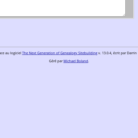
ace au logiciel
The Next Generation of Genealogy Sitebuilding
v. 13.0.4, écrit par Darri
Géré par
Michael Boland
.