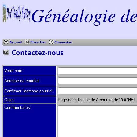
Généalogie de 
Accueil
Chercher
Connexion
Contactez-nous
Votre nom:
Adresse de courriel:
Confirmer l'adresse courriel:
Objet:
Page de la famille de Alphonse de VOGHEL
Commentaires: