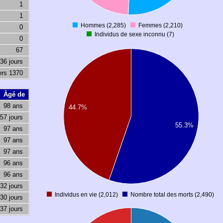
200
1
0
1
-200
Hommes (2,285)
Femmes (2,210)
0
0
Individus de sexe inconnu (7)
0
67
2500
236 jours
2450
ers 1370
2400
Âgé de
2350
98 ans
44.7%
2300
357 jours
2250
55.3%
97 ans
2200
97 ans
2150
97 ans
2100
96 ans
2050
96 ans
2000
232 jours
Individus en vie (2,012)
Nombre total des morts (2,490)
 30 jours
0
2.2
337 jours
2