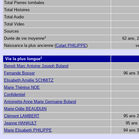
Total Pierres tombales
Total Histoires
Total Audio
Total Video
Sources
1
Durée de vie moyenne
62 ans, 
Naissance la plus ancienne (
Colart PHILIPPE
)
v
1
Vie la plus longue
Benoit Marc Antoine Joseph Boland
Fernande Bosser
96 ans 
Elisabeth Amélie SCHMITZ
Marie Thérèse NOE
Confidentiel
Antoinette Anne Marie Germaine Boland
Marie-Odile BEAUDUIN
Clément LAMBERT
95 ans 
Jeanne HAHAULT
95 ans
Marie Elisabeth PHILIPPE
94 ans 