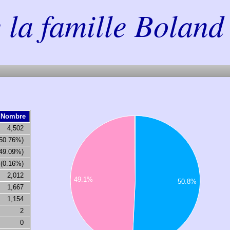
la famille Boland 
Nombre
2400
4,502
2200
(50.76%)
2000
1800
(49.09%)
1600
 (0.16%)
1400
2,012
49.1%
50.8%
1200
1,667
1000
1,154
800
2
600
0
400