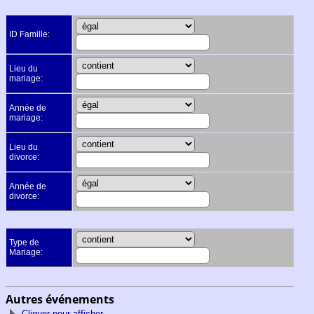
ID Famille:
Lieu du
mariage:
Année de
mariage:
Lieu du
divorce:
Année de
divorce:
Type de
Mariage:
Autres événements
Cliquer pour afficher