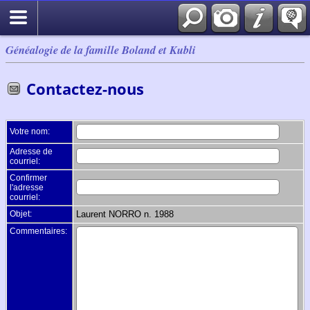
Généalogie de la famille Boland et Kubli
Contactez-nous
Votre nom:
Adresse de
courriel:
Confirmer
l'adresse
courriel:
Objet:
Laurent NORRO n. 1988
Commentaires: