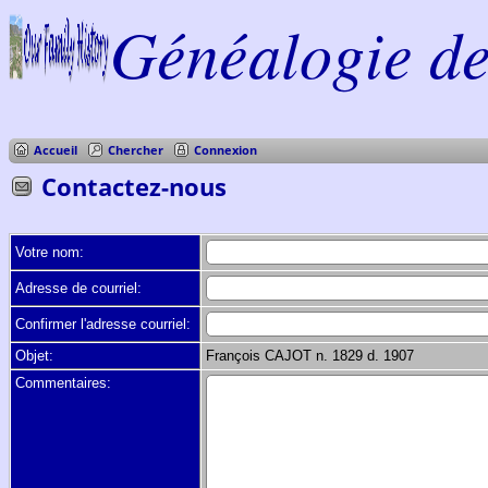
Généalogie de 
Accueil
Chercher
Connexion
Contactez-nous
Votre nom:
Adresse de courriel:
Confirmer l'adresse courriel:
Objet:
François CAJOT n. 1829 d. 1907
Commentaires: