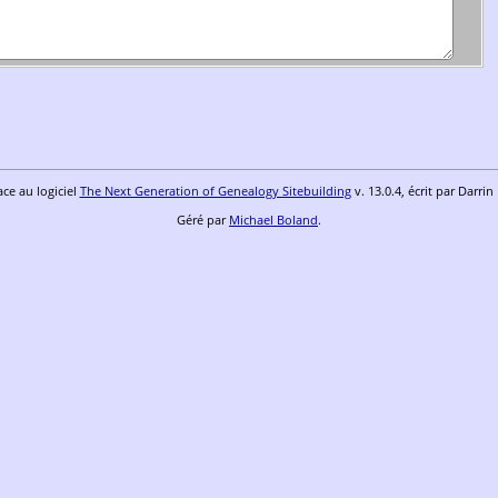
ace au logiciel
The Next Generation of Genealogy Sitebuilding
v. 13.0.4, écrit par Darri
Géré par
Michael Boland
.