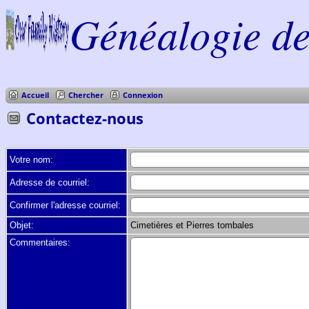
Généalogie de 
Accueil
Chercher
Connexion
Contactez-nous
Votre nom:
Adresse de courriel:
Confirmer l'adresse courriel:
Objet:
Cimetières et Pierres tombales
Commentaires: