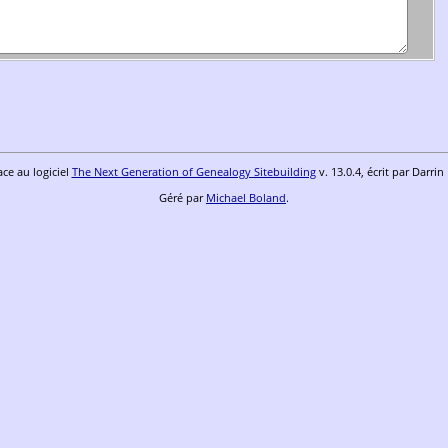
ace au logiciel
The Next Generation of Genealogy Sitebuilding
v. 13.0.4, écrit par Darri
Géré par
Michael Boland
.