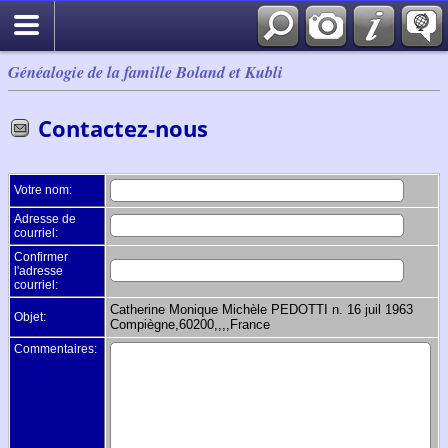
Généalogie de la famille Boland et Kubli
Contactez-nous
Votre nom:
Adresse de
courriel:
Confirmer
l'adresse
courriel:
Catherine Monique Michèle PEDOTTI n. 16 juil 1963
Objet:
Compiègne,60200,,,,France
Commentaires: