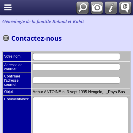
Généalogie de la famille Boland et Kubli
Contactez-nous
Votre nom:
Adresse de
courriel:
Confirmer
l'adresse
courriel:
Objet:
Arthur ANTOINE n. 3 sept 1995 Hengelo,,,,,Pays-Bas
Commentaires: