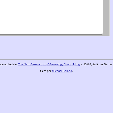
ace au logiciel
The Next Generation of Genealogy Sitebuilding
v. 13.0.4, écrit par Darri
Géré par
Michael Boland
.