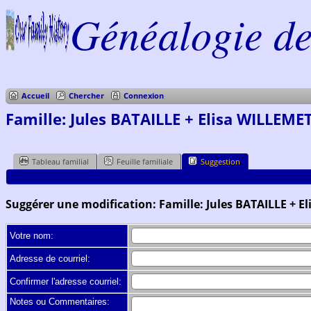
Généalogie de 
Accueil
Chercher
Connexion
Famille: Jules BATAILLE + Elisa WILLEMET
Tableau familial
Feuille familiale
Suggestion
Suggérer une modification: Famille: Jules BATAILLE + E
Votre nom:
Adresse de courriel:
Confirmer l'adresse courriel:
Notes ou Commentaires: