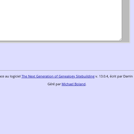
ace au logiciel
The Next Generation of Genealogy Sitebuilding
v. 13.0.4, écrit par Darri
Géré par
Michael Boland
.