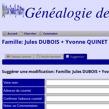
Généalogie de 
Accueil
Chercher
Connexion
Famille: Jules DUBOIS + Yvonne QUINET 
Tableau familial
Feuille familiale
Suggestion
Suggérer une modification: Famille: Jules DUBOIS + Yv
Votre nom:
Adresse de courriel:
Confirmer l'adresse courriel:
Notes ou Commentaires: