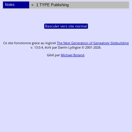
Notes
1 TYPE Publishing
Basculer vers site normal
Ce site fonctionne grace au logiciel
The Next Generation of Genealogy Sitebuilding
v. 13.0.4, écrit par Darrin Lythgoe © 2001-2026.
Géré par
Michael Boland
.