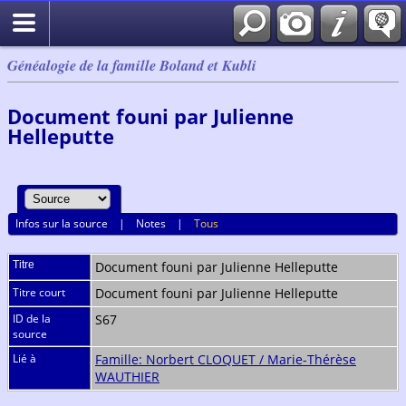
Généalogie de la famille Boland et Kubli
Document founi par Julienne
Helleputte
Infos sur la source
|
Notes
|
Tous
Titre
Document founi par Julienne Helleputte
Titre court
Document founi par Julienne Helleputte
ID de la
S67
source
Lié à
Famille: Norbert CLOQUET / Marie-Thérèse
WAUTHIER