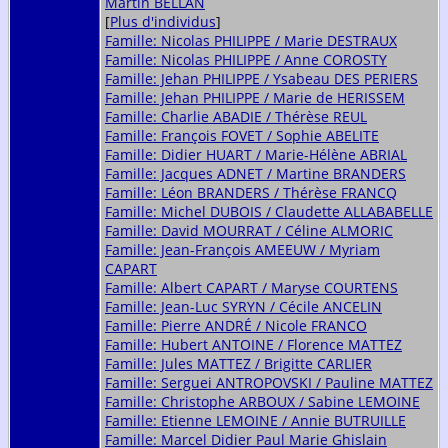
Martin BELLAN
[
Plus d'individus
]
Famille: Nicolas PHILIPPE / Marie DESTRAUX
Famille: Nicolas PHILIPPE / Anne COROSTY
Famille: Jehan PHILIPPE / Ysabeau DES PERIERS
Famille: Jehan PHILIPPE / Marie de HERISSEM
Famille: Charlie ABADIE / Thérèse REUL
Famille: François FOVET / Sophie ABELITE
Famille: Didier HUART / Marie-Hélène ABRIAL
Famille: Jacques ADNET / Martine BRANDERS
Famille: Léon BRANDERS / Thérèse FRANCQ
Famille: Michel DUBOIS / Claudette ALLABABELLE
Famille: David MOURRAT / Céline ALMORIC
Famille: Jean-François AMEEUW / Myriam
CAPART
Famille: Albert CAPART / Maryse COURTENS
Famille: Jean-Luc SYRYN / Cécile ANCELIN
Famille: Pierre ANDRÉ / Nicole FRANCO
Famille: Hubert ANTOINE / Florence MATTEZ
Famille: Jules MATTEZ / Brigitte CARLIER
Famille: Serguei ANTROPOVSKI / Pauline MATTEZ
Famille: Christophe ARBOUX / Sabine LEMOINE
Famille: Etienne LEMOINE / Annie BUTRUILLE
Famille: Marcel Didier Paul Marie Ghislain