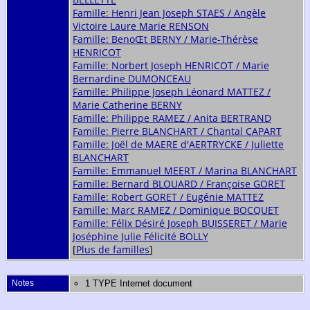
Famille: Henri Jean Joseph STAES / Angèle
Victoire Laure Marie RENSON
Famille: BenoŒt BERNY / Marie-Thérèse
HENRICOT
Famille: Norbert Joseph HENRICOT / Marie
Bernardine DUMONCEAU
Famille: Philippe Joseph Léonard MATTEZ /
Marie Catherine BERNY
Famille: Philippe RAMEZ / Anita BERTRAND
Famille: Pierre BLANCHART / Chantal CAPART
Famille: Joël de MAERE d'AERTRYCKE / Juliette
BLANCHART
Famille: Emmanuel MEERT / Marina BLANCHART
Famille: Bernard BLOUARD / Françoise GORET
Famille: Robert GORET / Eugénie MATTEZ
Famille: Marc RAMEZ / Dominique BOCQUET
Famille: Félix Désiré Joseph BUISSERET / Marie
Joséphine Julie Félicité BOLLY
[
Plus de familles
]
Notes
1 TYPE Internet document