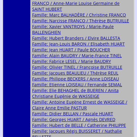
FRANCQ / Anne-Marie Louise Germaine de
SAINT HUBERT
Famille: Marc BALHADÈRE / Christine FRANCO
Famille: Narcisse FRANCO / Thérèse BUTRUILLE
Famille: Xavier VANTROYS / Marie-Paule
BALLENGHIEN
Famille: Hubert Branders / Elvire BALLESTA
Famille: Jean-Louis BARON / Elisabeth HUART
Famille: Jean HUART / Paule BOUCHER
Famille: Alain BAUDRY / Marie-France TINEL
Famille: Fabrice LESEL / Marie BAUDRY
Famille: Olivier TINEL / Françoise BUTRUILLE
Famille: Jacques BEAULIEU / Thérèse REUL
Famille: Philippe BECKERS / Anne LOISEAU
Famille: Etienne LOISEAU / Fernande SEMAL
Famille: Elie BEHAGHEL de BUEREN / Anita
Christiane Eugénie de WASSEIGE
Famille: Antoine Eugène Ernest de WASSEIGE /
Claire Anne Emilie PASTUR
Famille: Didier BELLAN / Pascale HUART
Famille: Georges HUART / Agnès DEVRED
Famille: Hubert de BELLE / Catherine PHILIPPE
Famille: Jacques Régis BUISSERET / Nathalie
BELLETTE