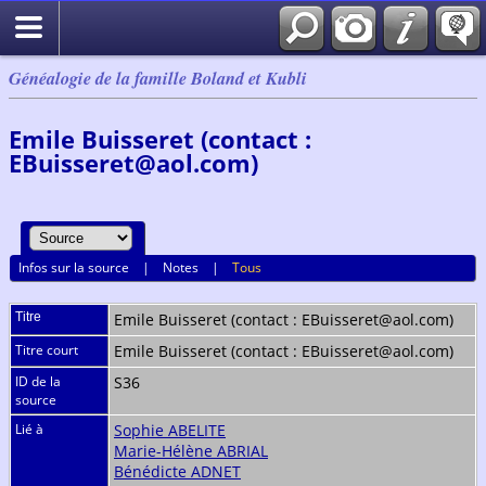
Généalogie de la famille Boland et Kubli
Emile Buisseret (contact :
EBuisseret@aol.com)
Infos sur la source
|
Notes
|
Tous
Titre
Emile Buisseret (contact : EBuisseret@aol.com)
Titre court
Emile Buisseret (contact : EBuisseret@aol.com)
ID de la
S36
source
Lié à
Sophie ABELITE
Marie-Hélène ABRIAL
Bénédicte ADNET