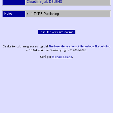
Claudine Jul. DELENS
Notes
1 TYPE Publishing
Basculer vers site normal
Ce site fonctionne grace au logiciel
The Next Generation of Genealogy Sitebuilding
v. 13.0.4, écrit par Darrin Lythgoe © 2001-2026.
Géré par
Michael Boland
.