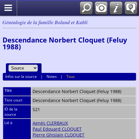
Généalogie de la famille Boland et Kubli
Descendance Norbert Cloquet (Feluy
1988)
Infos sur la source
|
Notes
|
Tous
Titre
Descendance Norbert Cloquet (Feluy 1988)
Titre court
Descendance Norbert Cloquet (Feluy 1988)
ID de la
S21
source
Lié à
Agnès CLERBAUX
Paul Edouard CLOQUET
Pierre Ghislain CLOQUET