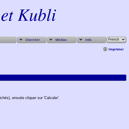
et Kubli
Chercher
Médias
Info
Imprimer
chés), ensuite cliquer sur 'Calculer'.