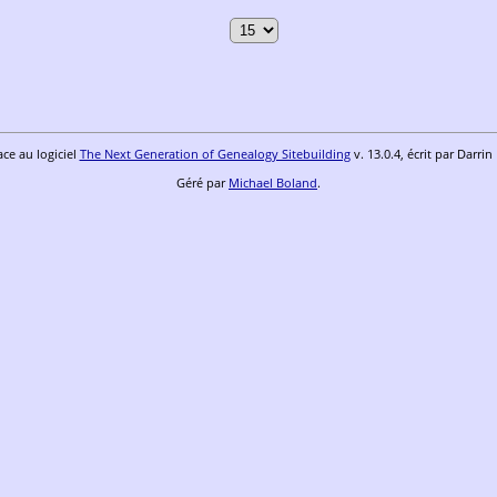
ace au logiciel
The Next Generation of Genealogy Sitebuilding
v. 13.0.4, écrit par Darri
Géré par
Michael Boland
.