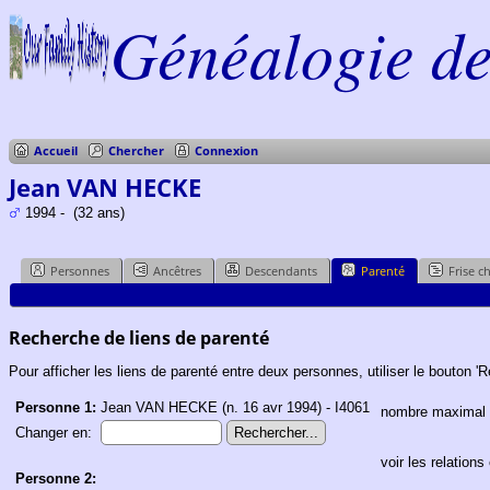
Généalogie de 
Accueil
Chercher
Connexion
Jean VAN HECKE
1994 - (32 ans)
Personnes
Ancêtres
Descendants
Parenté
Frise c
Recherche de liens de parenté
Pour afficher les liens de parenté entre deux personnes, utiliser le bouton 'R
Personne 1:
Jean VAN HECKE (n. 16 avr 1994) - I4061
nombre maximal d
Changer en:
voir les relatio
Personne 2: