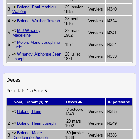
Boland, Paul Mathieu
29 janvier
3
Verviers
I4340
Waltère
1895
28 avril
4
Boland, Walther Joseph
Verviers
I4324
1816
M J Winandy,
22 mars
5
Verviers
I4341
Madeleine
1902
Melen, Marie Joséphine
6
1871
Verviers
I4334
Lucie
Winandy, Alphonse Jean
26 juillet
7
Verviers
I4353
Joseph
1871
Décès
Résultats 1 à 5 de 5
Nom, Prénom(s)
Décès
ID personne
3 octobre
1
Boland, Henri
Verviers
I4385
1849
20 mars
2
Boland, Henri Joseph
Verviers
I4249
1902
Boland, Marie
30 janvier
3
Verviers
I4386
Dieudonnée Joseph
1838