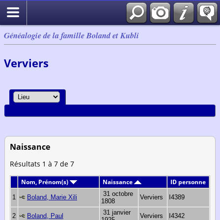
Généalogie de la famille Boland et Kubli
Verviers
Naissance
Résultats 1 à 7 de 7
Nom, Prénom(s)
Naissance
ID personne
31 octobre
1
Boland, Marie Xili
Verviers
I4389
1808
31 janvier
2
Boland, Paul
Verviers
I4342
1925