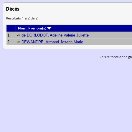
Décès
Résultats 1 à 2 de 2
Nom, Prénom(s)
1
de DORLODOT, Adeline Valérie Juliette
2
DEWANDRE, Armand Joseph Marie
Ce site fonctionne gr