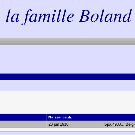
la famille Boland 
Naissance
28 juil 1910
Spa,4900,,,,Belg