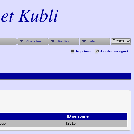
et Kubli
Chercher
Médias
Info
Imprimer
Ajouter un signet
ID personne
ique
I2316