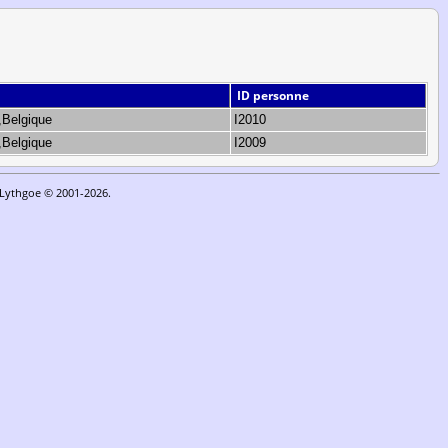
ID personne
,Belgique
I2010
,Belgique
I2009
n Lythgoe © 2001-2026.