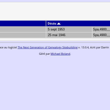
Décès
5 sept 1953
Spa,4900,,,
25 mai 1946
Spa,4900,,,
ace au logiciel
The Next Generation of Genealogy Sitebuilding
v. 13.0.4, écrit par Darri
Géré par
Michael Boland
.