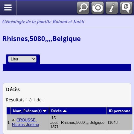
Généalogie de la famille Boland et Kubli
Rhisnes,5080,,,,Belgique
Décès
Résultats 1 à 1 de 1
Nom, Prénom(s)
Décès
ID personne
15
CROUSSE,
1
août
Rhisnes,5080,,,,Belgique
I1648
Nicolas Jérôme
1871