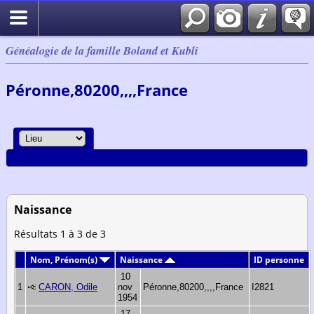
Généalogie de la famille Boland et Kubli
Péronne,80200,,,,France
Naissance
Résultats 1 à 3 de 3
Nom, Prénom(s)
Naissance
ID personne
10
1
CARON, Odile
nov
Péronne,80200,,,,France
I2821
1954
17