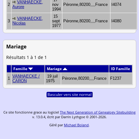
VANHAECKE,
2
nov
Péronne,80200,,,,France
I4074
Aurore
1994
15
VANHAECKE,
3
sept
Péronne,80200,,,,France
I4080
Nicolas
1977
Mariage
Résultats 1 à 1 de 1
Famille
Mariage
ID Famille
VANHAECKE /
19 juil
1
Péronne,80200,,,,France
F1237
CARON
1975
Basculer vers site normal
Ce site fonctionne grace au logiciel
The Next Generation of Genealogy Sitebuilding
v. 13.0.4, écrit par Darrin Lythgoe © 2001-2026.
Géré par
Michael Boland
.