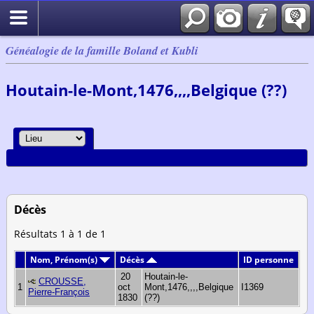
Généalogie de la famille Boland et Kubli
Houtain-le-Mont,1476,,,,Belgique (??)
Décès
Résultats 1 à 1 de 1
Nom, Prénom(s)
Décès
ID personne
20
Houtain-le-
CROUSSE,
1
oct
Mont,1476,,,,Belgique
I1369
Pierre-François
1830
(??)