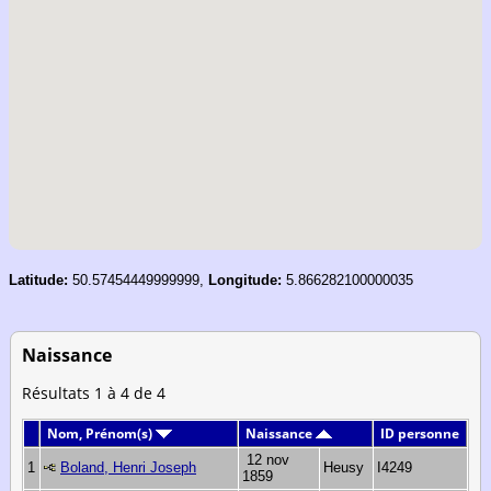
Latitude:
50.57454449999999,
Longitude:
5.866282100000035
Naissance
Résultats 1 à 4 de 4
Nom, Prénom(s)
Naissance
ID personne
12 nov
1
Boland, Henri Joseph
Heusy
I4249
1859