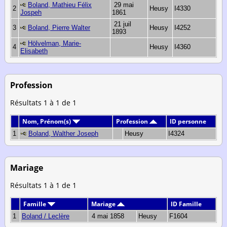
Boland, Mathieu Félix
29 mai
2
Heusy
I4330
Jospeh
1861
21 juil
3
Boland, Pierre Walter
Heusy
I4252
1893
Hölvelman, Marie-
4
Heusy
I4360
Elisabeth
Profession
Résultats 1 à 1 de 1
Nom, Prénom(s)
Profession
ID personne
1
Boland, Walther Joseph
Heusy
I4324
Mariage
Résultats 1 à 1 de 1
Famille
Mariage
ID Famille
1
Boland / Leclère
4 mai 1858
Heusy
F1604