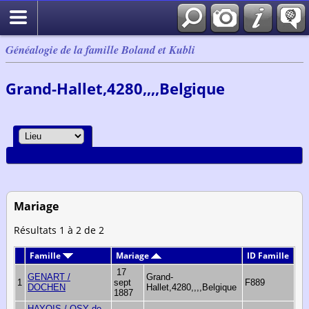
Généalogie de la famille Boland et Kubli
Grand-Hallet,4280,,,,Belgique
Mariage
Résultats 1 à 2 de 2
Famille
Mariage
ID Famille
17
GENART /
Grand-
1
sept
F889
DOCHEN
Hallet,4280,,,,Belgique
1887
HAYOIS / OSY de