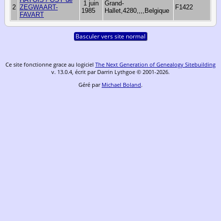
1 juin
Grand-
2
ZEGWAART-
F1422
1985
Hallet,4280,,,,Belgique
FAVART
Basculer vers site normal
Ce site fonctionne grace au logiciel
The Next Generation of Genealogy Sitebuilding
v. 13.0.4, écrit par Darrin Lythgoe © 2001-2026.
Géré par
Michael Boland
.