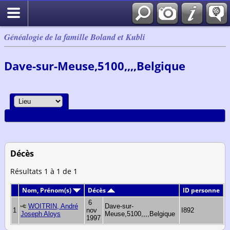
Généalogie de la famille Boland et Kubli
Dave-sur-Meuse,5100,,,,Belgique
Décès
Résultats 1 à 1 de 1
Nom, Prénom(s)
Décès
ID personne
6
WOITRIN, André
Dave-sur-
1
nov
I892
Joseph Aloys
Meuse,5100,,,,Belgique
1997