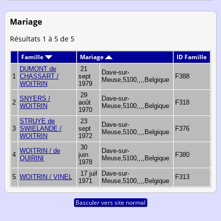
Mariage
Résultats 1 à 5 de 5
Famille
Mariage
ID Famille
DUMONT de
21
Dave-sur-
1
CHASSART /
sept
F388
Meuse,5100,,,,Belgique
WOITRIN
1979
29
SNYERS /
Dave-sur-
2
août
F318
WOITRIN
Meuse,5100,,,,Belgique
1970
STRUYE de
23
Dave-sur-
3
SWIELANDE /
sept
F376
Meuse,5100,,,,Belgique
WOITRIN
1972
30
WOITRIN / de
Dave-sur-
4
juin
F380
QUIRINI
Meuse,5100,,,,Belgique
1978
17 juil
Dave-sur-
5
WOITRIN / VINEL
F313
1971
Meuse,5100,,,,Belgique
Basculer vers site normal