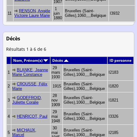
1907
1
RENSON, Angèle
Bruxelles (Saint-
11
juin
I3932
Victoire Laure Marie
Gilles),1060,,,,Belgique
1880
Décès
Résultats 1 à 6 de 6
Nom, Prénom(s)
Décès
ID personne
29
BLANKE, Jeanne
Bruxelles (Saint-
1
mars
I2183
Marie Constance
Gilles),1060,,,,Belgique
1930
CROUSSE, Félix
Bruxelles (Saint-
2
1915
I1820
Marie
Gilles),1060,,,,Belgique
28
GODEFROID,
Bruxelles (Saint-
3
nov
I1821
Juliette Coralie
Gilles),1060,,,,Belgique
1909
29
Bruxelles (Saint-
4
HENRICOT, Paul
mai
I3326
Gilles),1060,,,,Belgique
1948
30
MICHAUX,
Bruxelles (Saint-
5
mai
I2185
Marcel
Gilles),1060,,,,Belgique