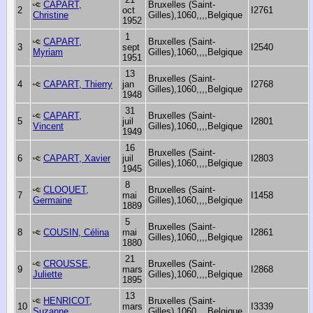
CAPART,
Bruxelles (Saint-
2
oct
I2761
Christine
Gilles),1060,,,,Belgique
1952
1
CAPART,
Bruxelles (Saint-
3
sept
I2540
Myriam
Gilles),1060,,,,Belgique
1951
13
Bruxelles (Saint-
4
CAPART, Thierry
jan
I2768
Gilles),1060,,,,Belgique
1948
31
CAPART,
Bruxelles (Saint-
5
juil
I2801
Vincent
Gilles),1060,,,,Belgique
1949
16
Bruxelles (Saint-
6
CAPART, Xavier
juil
I2803
Gilles),1060,,,,Belgique
1945
8
CLOQUET,
Bruxelles (Saint-
7
mai
I1458
Germaine
Gilles),1060,,,,Belgique
1889
5
Bruxelles (Saint-
8
COUSIN, Célina
mai
I2861
Gilles),1060,,,,Belgique
1880
21
CROUSSE,
Bruxelles (Saint-
9
mars
I2868
Juliette
Gilles),1060,,,,Belgique
1895
13
HENRICOT,
Bruxelles (Saint-
10
mars
I3339
Suzanne
Gilles),1060,,,,Belgique