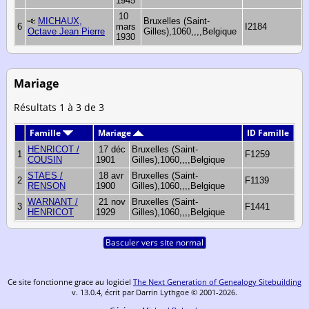
1945
10
MICHAUX,
Bruxelles (Saint-
6
mars
I2184
Octave Jean Pierre
Gilles),1060,,,,Belgique
1930
Mariage
Résultats 1 à 3 de 3
Famille
Mariage
ID Famille
HENRICOT /
17 déc
Bruxelles (Saint-
1
F1259
COUSIN
1901
Gilles),1060,,,,Belgique
STAES /
18 avr
Bruxelles (Saint-
2
F1139
RENSON
1900
Gilles),1060,,,,Belgique
WARNANT /
21 nov
Bruxelles (Saint-
3
F1441
HENRICOT
1929
Gilles),1060,,,,Belgique
Basculer vers site normal
Ce site fonctionne grace au logiciel
The Next Generation of Genealogy Sitebuilding
v. 13.0.4, écrit par Darrin Lythgoe © 2001-2026.