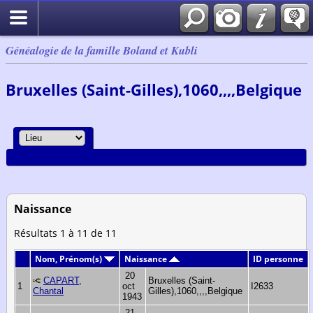
Généalogie de la famille Boland et Kubli
Bruxelles (Saint-Gilles),1060,,,,Belgique
Naissance
Résultats 1 à 11 de 11
Nom, Prénom(s)
Naissance
ID personne
20
CAPART,
Bruxelles (Saint-
1
oct
I2633
Chantal
Gilles),1060,,,,Belgique
1943
21