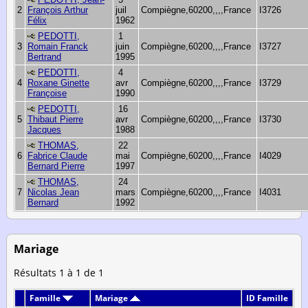
2
François Arthur
juil
Compiègne,60200,,,,France
I3726
Félix
1962
PEDOTTI,
1
3
Romain Franck
juin
Compiègne,60200,,,,France
I3727
Bertrand
1995
PEDOTTI,
4
4
Roxane Ginette
avr
Compiègne,60200,,,,France
I3729
Françoise
1990
PEDOTTI,
16
5
Thibaut Pierre
avr
Compiègne,60200,,,,France
I3730
Jacques
1988
THOMAS,
22
6
Fabrice Claude
mai
Compiègne,60200,,,,France
I4029
Bernard Pierre
1997
THOMAS,
24
7
Nicolas Jean
mars
Compiègne,60200,,,,France
I4031
Bernard
1992
Mariage
Résultats 1 à 1 de 1
Famille
Mariage
ID Famille