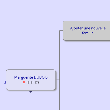
Ajouter une nouvelle
famille
Marguerite DUBOIS
<
1915-1971