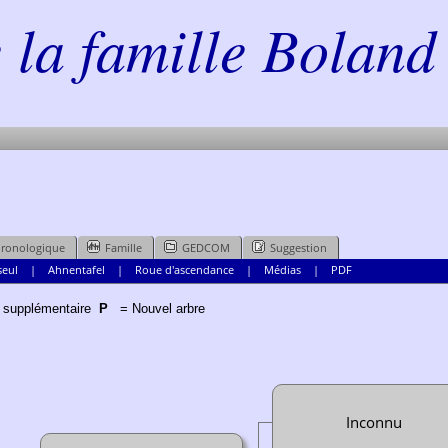
la famille Boland 
hronologique
Famille
GEDCOM
Suggestion
seul
|
Ahnentafel
|
Roue d'ascendance
|
Médias
|
PDF
n supplémentaire
P
= Nouvel arbre
Inconnu