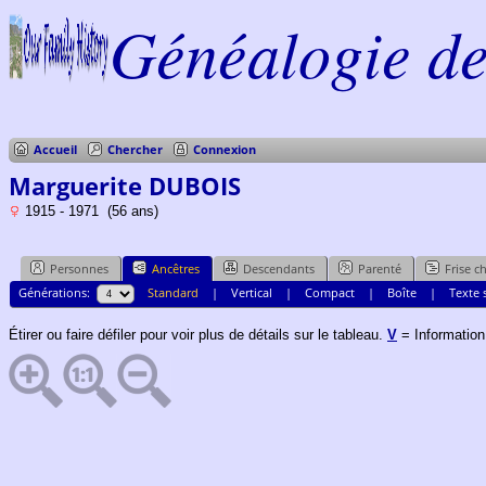
Généalogie de 
Accueil
Chercher
Connexion
Marguerite DUBOIS
1915 - 1971 (56 ans)
Personnes
Ancêtres
Descendants
Parenté
Frise c
Générations:
Standard
|
Vertical
|
Compact
|
Boîte
|
Texte 
Étirer ou faire défiler pour voir plus de détails sur le tableau.
V
= Informatio