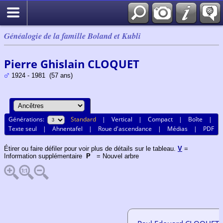
Généalogie de la famille Boland et Kubli
Pierre Ghislain CLOQUET
1924 - 1981 (57 ans)
Générations:
Standard
|
Vertical
|
Compact
|
Boîte
|
Texte seul
|
Ahnentafel
|
Roue d'ascendance
|
Médias
|
PDF
Étirer ou faire défiler pour voir plus de détails sur le tableau.
V
=
Information supplémentaire
P
= Nouvel arbre