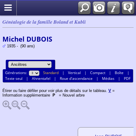
Généalogie de la famille Boland et Kubli
Michel DUBOIS
1935 - (90 ans)
Générations:
Standard
|
Vertical
|
Compact
|
Boîte
|
Texte seul
|
Ahnentafel
|
Roue d'ascendance
|
Médias
|
PDF
Étirer ou faire défiler pour voir plus de détails sur le tableau.
V
=
Information supplémentaire
P
= Nouvel arbre