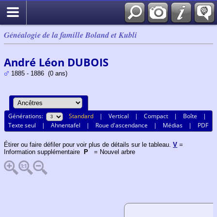
Généalogie de la famille Boland et Kubli
André Léon DUBOIS
1885 - 1886 (0 ans)
Générations:
Standard
|
Vertical
|
Compact
|
Boîte
|
Texte seul
|
Ahnentafel
|
Roue d'ascendance
|
Médias
|
PDF
Étirer ou faire défiler pour voir plus de détails sur le tableau.
V
=
Information supplémentaire
P
= Nouvel arbre