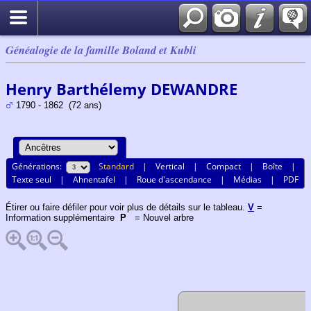
Généalogie de la famille Boland et Kubli
Henry Barthélemy DEWANDRE
1790 - 1862 (72 ans)
Générations:
Standard
|
Vertical
|
Compact
|
Boîte
|
Texte seul
|
Ahnentafel
|
Roue d'ascendance
|
Médias
|
PDF
Étirer ou faire défiler pour voir plus de détails sur le tableau.
V
=
Information supplémentaire
P
= Nouvel arbre