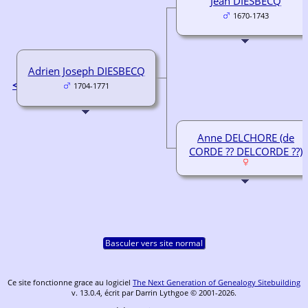
Jean DIESBECQ
1670-1743
Adrien Joseph DIESBECQ
<
1704-1771
Anne DELCHORE (de
CORDE ?? DELCORDE ??)
Basculer vers site normal
Ce site fonctionne grace au logiciel
The Next Generation of Genealogy Sitebuilding
v. 13.0.4, écrit par Darrin Lythgoe © 2001-2026.