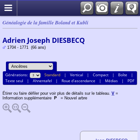
Généalogie de la famille Boland et Kubli
Adrien Joseph DIESBECQ
1704 - 1771 (66 ans)
Générations:
Standard
|
Vertical
|
Compact
|
Boîte
|
Texte seul
|
Ahnentafel
|
Roue d'ascendance
|
Médias
|
PDF
Étirer ou faire défiler pour voir plus de détails sur le tableau.
V
=
Information supplémentaire
P
= Nouvel arbre