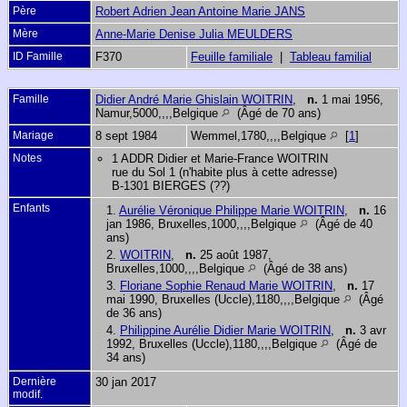
Père
Robert Adrien Jean Antoine Marie JANS
Mère
Anne-Marie Denise Julia MEULDERS
ID Famille
F370
Feuille familiale
|
Tableau familial
Famille
Didier André Marie Ghislain WOITRIN
,
n.
1 mai 1956,
Namur,5000,,,,Belgique
(Âgé de 70 ans)
Mariage
8 sept 1984
Wemmel,1780,,,,Belgique
[
1
]
Notes
1 ADDR Didier et Marie-France WOITRIN
rue du Sol 1 (n'habite plus à cette adresse)
B-1301 BIERGES (??)
Enfants
1.
Aurélie Véronique Philippe Marie WOITRIN
,
n.
16
jan 1986, Bruxelles,1000,,,,Belgique
(Âgé de 40
ans)
2.
WOITRIN
,
n.
25 août 1987,
Bruxelles,1000,,,,Belgique
(Âgé de 38 ans)
3.
Floriane Sophie Renaud Marie WOITRIN
,
n.
17
mai 1990, Bruxelles (Uccle),1180,,,,Belgique
(Âgé
de 36 ans)
4.
Philippine Aurélie Didier Marie WOITRIN
,
n.
3 avr
1992, Bruxelles (Uccle),1180,,,,Belgique
(Âgé de
34 ans)
Dernière
30 jan 2017
modif.