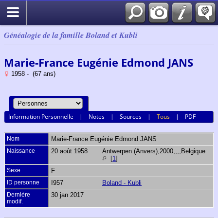
Généalogie de la famille Boland et Kubli
Marie-France Eugénie Edmond JANS
1958 - (67 ans)
Information Personnelle
|
Notes
|
Sources
|
Tous
|
PDF
Nom
Marie-France Eugénie Edmond
JANS
Naissance
20 août 1958
Antwerpen (Anvers),2000,,,,Belgique
[
1
]
Sexe
F
ID personne
I957
Boland - Kubli
Dernière
30 jan 2017
modif.