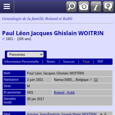
Généalogie de la famille Boland et Kubli
Paul Léon Jacques Ghislain WOITRIN
1921 - (105 ans)
Information Personnelle
|
Notes
|
Sources
|
Tous
|
PDF
Nom
Paul Léon Jacques Ghislain
WOITRIN
Naissance
2 juin 1921
Namur,5000,,,,Belgique
[
1
]
Sexe
M
ID personne
I931
Boland - Kubli
Dernière
30 jan 2017
modif.
Père
Antoine Jean-Baptiste Joseph Marie WOITRIN
,
n.
6