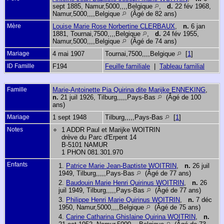
sept 1885, Namur,5000,,,,Belgique
,
d.
22 fév 1968,
Namur,5000,,,,Belgique
(Âgé de 82 ans)
Mère
Louise Marie Rose Norbertine CLERBAUX
,
n.
6 jan
1881, Tournai,7500,,,,Belgique
,
d.
24 fév 1955,
Namur,5000,,,,Belgique
(Âgé de 74 ans)
Mariage
4 mai 1907
Tournai,7500,,,,Belgique
[
1
]
ID Famille
F194
Feuille familiale
|
Tableau familial
Famille
Marie-Antoinette Pia Quirina dite Marijke ENNEKING
,
n.
21 juil 1926, Tilburg,,,,,Pays-Bas
(Âgé de 100
ans)
Mariage
1 sept 1948
Tilburg,,,,,Pays-Bas
[
1
]
Notes
1 ADDR Paul et Marijke WOITRIN
drève du Parc d'Erpent 14
B-5101 NAMUR
1 PHON 081.301.970
Enfants
1.
Patrice Marie Jean-Baptiste WOITRIN
,
n.
26 juil
1949, Tilburg,,,,,Pays-Bas
(Âgé de 77 ans)
2.
Baudouin Marie Henri Quirinus WOITRIN
,
n.
26
juil 1949, Tilburg,,,,,Pays-Bas
(Âgé de 77 ans)
3.
Philippe Henri Marie Quirinus WOITRIN
,
n.
7 déc
1950, Namur,5000,,,,Belgique
(Âgé de 75 ans)
4.
Carine Catharina Ghislaine Quirina WOITRIN
,
n.