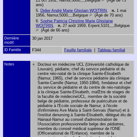
21 oct 1952, Namur,5000,,,,Belgique
(Âgé de 73
ans)
5.
Didier André Marie Ghislain WOITRIN
,
n.
1 mai
1956, Namur,5000,,,,Belgique
(Âgé de 70 ans)
6.
Sophie Patricia Christine Marie Ghislaine
WOITRIN
,
n.
27 août 1959, Erpent,5101,,,,Belgique
(Âgé de 66 ans)
Dernière
30 jan 2017
modif.
ID Famille
F344
Feuille familiale
|
Tableau familial
Notes
Docteur en médecine UCL (Université catholique de
Louvain), pédiatre, chef du service pédiatrie et du
centre néo-natal de la clinique Sainte-Elisabeth
(Namur, 1965), chef de service pédiatrie àla clinique
Sainte-Camille (Namur, 1950-1984), fondateur et chef
du service de pédiatrie et du centre de néo-natologie
à la clinique Sainte-Elisabeth, maŒtre de stages de
la faculté de médecineUCL, membre de la société
belge de pédiatrie, professeur de puériculture et de
pédiatrie à l'Ecole sociale de Namur, à l'école
d'infirmières Ave Maria à Saint-Servais (Namur) et à
l'institut denursing à Sainte-Elisabeth, délégué élu de
Hainaut-Namur au conseil d'administration de
l'Association professionnelle belge des pédiatres,
membre du conseil médical supérieur de l'ONE
(Officenational de l'Enfance), membre de la