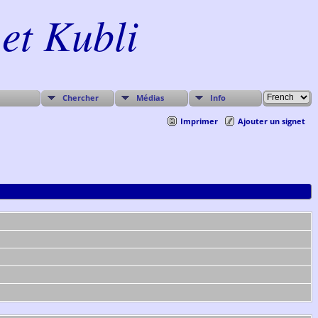
et Kubli
Chercher
Médias
Info
Imprimer
Ajouter un signet