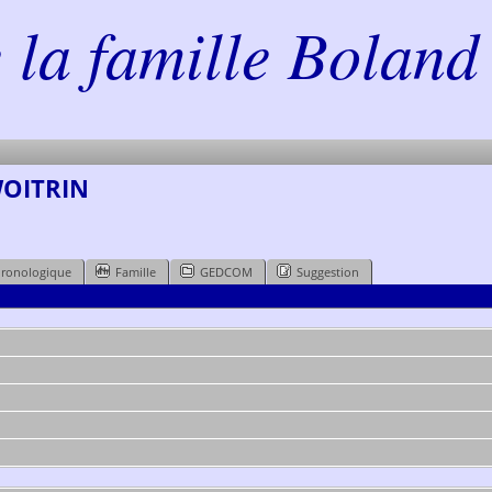
la famille Boland 
 WOITRIN
hronologique
Famille
GEDCOM
Suggestion