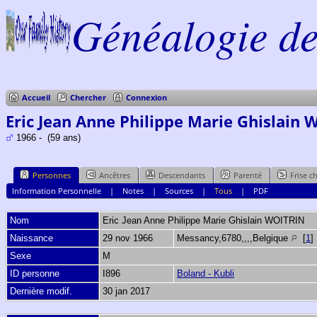
Généalogie de 
Accueil
Chercher
Connexion
Eric Jean Anne Philippe Marie Ghislain
1966 - (59 ans)
Personnes
Ancêtres
Descendants
Parenté
Frise c
Information Personnelle
|
Notes
|
Sources
|
Tous
|
PDF
Nom
Eric Jean Anne Philippe Marie Ghislain
WOITRIN
Naissance
29 nov 1966
Messancy,6780,,,,Belgique
[
1
]
Sexe
M
ID personne
I896
Boland - Kubli
Dernière modif.
30 jan 2017