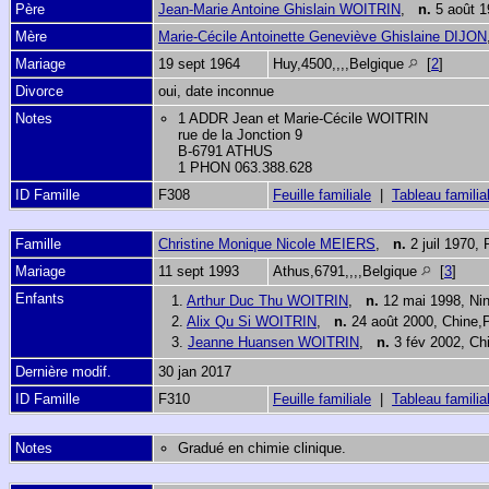
Père
Jean-Marie Antoine Ghislain WOITRIN
,
n.
5 août 1
Mère
Marie-Cécile Antoinette Geneviève Ghislaine DIJON
Mariage
19 sept 1964
Huy,4500,,,,Belgique
[
2
]
Divorce
oui, date inconnue
Notes
1 ADDR Jean et Marie-Cécile WOITRIN
rue de la Jonction 9
B-6791 ATHUS
1 PHON 063.388.628
ID Famille
F308
Feuille familiale
|
Tableau familia
Famille
Christine Monique Nicole MEIERS
,
n.
2 juil 1970,
Mariage
11 sept 1993
Athus,6791,,,,Belgique
[
3
]
Enfants
1.
Arthur Duc Thu WOITRIN
,
n.
12 mai 1998, Nin
2.
Alix Qu Si WOITRIN
,
n.
24 août 2000, Chine
3.
Jeanne Huansen WOITRIN
,
n.
3 fév 2002, Ch
Dernière modif.
30 jan 2017
ID Famille
F310
Feuille familiale
|
Tableau familia
Notes
Gradué en chimie clinique.