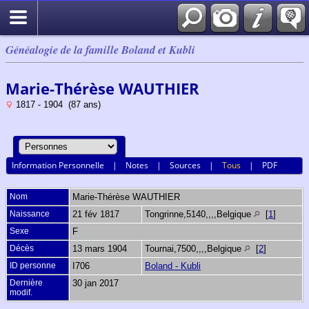
Généalogie de la famille Boland et Kubli
Marie-Thérèse WAUTHIER
1817 - 1904 (87 ans)
Information Personnelle
|
Notes
|
Sources
|
Tous
|
PDF
Nom
Marie-Thérèse
WAUTHIER
Naissance
21 fév 1817
Tongrinne,5140,,,,Belgique
[
1
]
Sexe
F
Décès
13 mars 1904
Tournai,7500,,,,Belgique
[
2
]
ID personne
I706
Boland - Kubli
Dernière
30 jan 2017
modif.