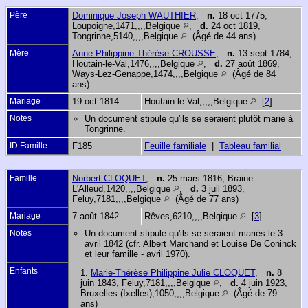
Père
Dominique Joseph WAUTHIER
,
n.
18 oct 1775,
Loupoigne,1471,,,,Belgique
,
d.
24 oct 1819,
Tongrinne,5140,,,,Belgique
(Âgé de 44 ans)
Mère
Anne Philippine Thérèse CROUSSE
,
n.
13 sept 1784,
Houtain-le-Val,1476,,,,Belgique
,
d.
27 août 1869,
Ways-Lez-Genappe,1474,,,,Belgique
(Âgé de 84
ans)
Mariage
19 oct 1814
Houtain-le-Val,,,,,Belgique
[
2
]
Notes
Un document stipule qu'ils se seraient plutôt marié à
Tongrinne.
ID Famille
F185
Feuille familiale
|
Tableau familial
Famille
Norbert CLOQUET
,
n.
25 mars 1816, Braine-
L'Alleud,1420,,,,Belgique
,
d.
3 juil 1893,
Feluy,7181,,,,Belgique
(Âgé de 77 ans)
Mariage
7 août 1842
Rêves,6210,,,,Belgique
[
3
]
Notes
Un document stipule qu'ils se seraient mariés le 3
avril 1842 (cfr. Albert Marchand et Louise De Coninck
et leur famille - avril 1970).
Enfants
1.
Marie-Thérèse Philippine Julie CLOQUET
,
n.
8
juin 1843, Feluy,7181,,,,Belgique
,
d.
4 juin 1923,
Bruxelles (Ixelles),1050,,,,Belgique
(Âgé de 79
ans)