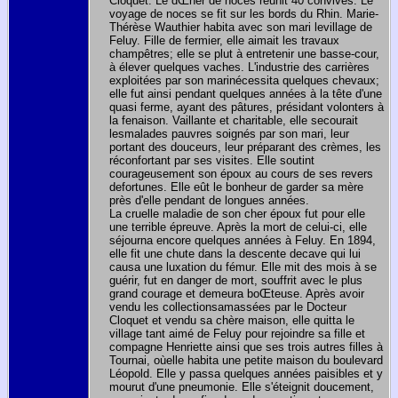
Cloquet. Le dŒner de noces réunit 40 convives. Le
voyage de noces se fit sur les bords du Rhin. Marie-
Thérèse Wauthier habita avec son mari levillage de
Feluy. Fille de fermier, elle aimait les travaux
champêtres; elle se plut à entretenir une basse-cour,
à élever quelques vaches. L'industrie des carrières
exploitées par son marinécessita quelques chevaux;
elle fut ainsi pendant quelques années à la tête d'une
quasi ferme, ayant des pâtures, présidant volonters à
la fenaison. Vaillante et charitable, elle secourait
lesmalades pauvres soignés par son mari, leur
portant des douceurs, leur préparant des crèmes, les
réconfortant par ses visites. Elle soutint
courageusement son époux au cours de ses revers
defortunes. Elle eût le bonheur de garder sa mère
près d'elle pendant de longues années.
La cruelle maladie de son cher époux fut pour elle
une terrible épreuve. Après la mort de celui-ci, elle
séjourna encore quelques années à Feluy. En 1894,
elle fit une chute dans la descente decave qui lui
causa une luxation du fémur. Elle mit des mois à se
guérir, fut en danger de mort, souffrit avec le plus
grand courage et demeura boŒteuse. Après avoir
vendu les collectionsamassées par le Docteur
Cloquet et vendu sa chère maison, elle quitta le
village tant aimé de Feluy pour rejoindre sa fille et
compagne Henriette ainsi que ses trois autres filles à
Tournai, oùelle habita une petite maison du boulevard
Léopold. Elle y passa quelques années paisibles et y
mourut d'une pneumonie. Elle s'éteignit doucement,