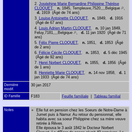
2.
Joséphine Marie Bernardine Philippine Thérèse
CLOQUET
,
n.
1845, Templeuve,7520,,,,Belgique
,
d.
1919 (Âgé de 74 ans)
3.
Louise Antoinette CLOQUET
,
n.
1849,
d.
1916
(Âgé de 67 ans)
4.
Louis Adrien Martin CLOQUET
,
n.
10 jan 1849,
Feluy,7181,,,,Belgique
,
d.
11 jan 1920 (Âgé de 71
ans)
5.
Félix Pierre CLOQUET
,
n.
1851,
d.
1853 (Âgé
de 2 ans)
6.
Félicie Cécile CLOQUET
,
n.
1853,
d.
5 déc 1945
(Âgé de 92 ans)
7.
Henri Norbert CLOQUET
,
n.
1855,
d.
1856 (Âgé
de 1 ans)
8.
Henriette Marie CLOQUET
,
n.
14 nov 1858,
d.
1
jan 1933 (Âgé de 74 ans)
Dernière
30 jan 2017
modif.
ID Famille
F183
Feuille familiale
|
Tableau familial
Notes
Elle fut en pension chez les Soeurs de Notre-Dame à
Jumet puis à Namur. Au retour du pensionnat, elle
habita avec sa soeur Philippine chez sa mère veuve
retirée à Rêves.
Elle épousa le 3 août 1842 le Docteur Norbert