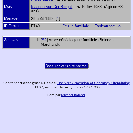
Mère
Isabelle Van Der Borght
,
n.
10 fév 1958 (Âgé de 68
ans)
Mariage
28 août 1982 [
1
]
ID Famille
F140
Feuille familiale
|
Tableau familial
Sources
[
S2
] Arbre généalogique familiale (Boland -
Marchand).
Basculer vers site normal
Ce site fonctionne grace au logiciel
The Next Generation of Genealogy Sitebuilding
v. 13.0.4, écrit par Darrin Lythgoe © 2001-2026.
Géré par
Michael Boland
.