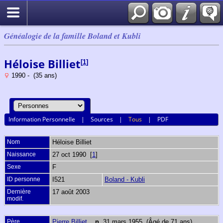
Généalogie de la famille Boland et Kubli
Héloise Billiet
[
1
]
1990 - (35 ans)
Information Personnelle
|
Sources
|
Tous
|
PDF
Nom
Héloise
Billiet
Naissance
27 oct 1990 [
1
]
Sexe
F
ID personne
I521
Boland - Kubli
Dernière
17 août 2003
modif.
Père
Pierre Billiet
,
n.
31 mars 1955 (Âgé de 71 ans)