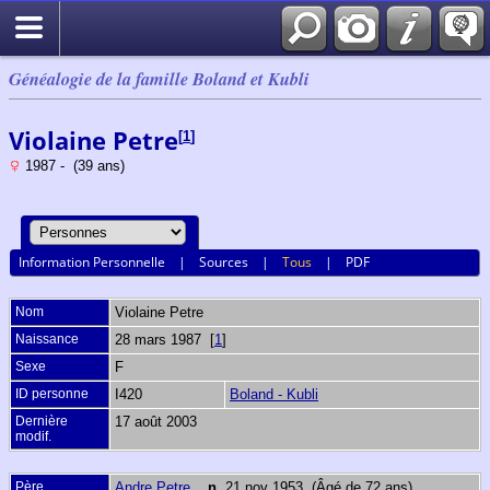
Généalogie de la famille Boland et Kubli
Violaine Petre
[
1
]
1987 - (39 ans)
Information Personnelle
|
Sources
|
Tous
|
PDF
Nom
Violaine
Petre
Naissance
28 mars 1987 [
1
]
Sexe
F
ID personne
I420
Boland - Kubli
Dernière
17 août 2003
modif.
Père
Andre Petre
,
n.
21 nov 1953 (Âgé de 72 ans)