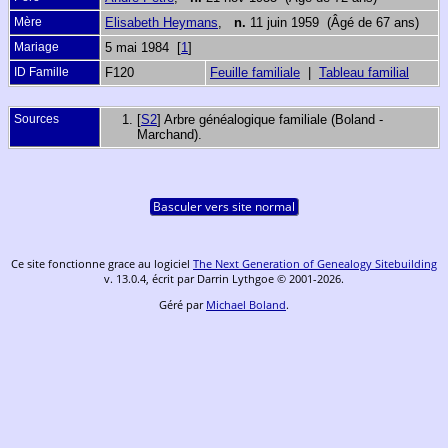
Mère
Elisabeth Heymans
,
n.
11 juin 1959 (Âgé de 67 ans)
Mariage
5 mai 1984 [
1
]
ID Famille
F120
Feuille familiale
|
Tableau familial
Sources
[
S2
] Arbre généalogique familiale (Boland -
Marchand).
Basculer vers site normal
Ce site fonctionne grace au logiciel
The Next Generation of Genealogy Sitebuilding
v. 13.0.4, écrit par Darrin Lythgoe © 2001-2026.
Géré par
Michael Boland
.