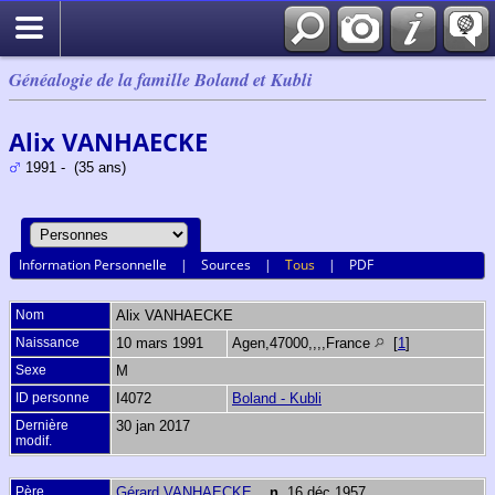
Généalogie de la famille Boland et Kubli
Alix VANHAECKE
1991 - (35 ans)
Information Personnelle
|
Sources
|
Tous
|
PDF
Nom
Alix
VANHAECKE
Naissance
10 mars 1991
Agen,47000,,,,France
[
1
]
Sexe
M
ID personne
I4072
Boland - Kubli
Dernière
30 jan 2017
modif.
Père
Gérard VANHAECKE
,
n.
16 déc 1957,