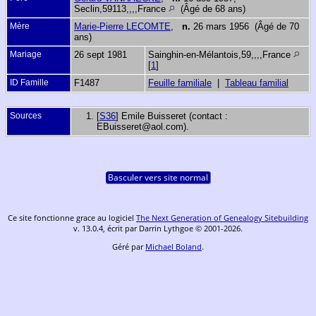
Seclin,59113,,,,France
(Âgé de 68 ans)
Mère
Marie-Pierre LECOMTE
,
n.
26 mars 1956 (Âgé de 70
ans)
Mariage
26 sept 1981
Sainghin-en-Mélantois,59,,,,France
[
1
]
ID Famille
F1487
Feuille familiale
|
Tableau familial
Sources
[
S36
] Emile Buisseret (contact :
EBuisseret@aol.com).
Basculer vers site normal
Ce site fonctionne grace au logiciel
The Next Generation of Genealogy Sitebuilding
v. 13.0.4, écrit par Darrin Lythgoe © 2001-2026.
Géré par
Michael Boland
.