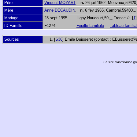
Père
Vincent MOYART
,
n.
26 juil 1962, Mouvaux,59420
Mère
Anne DECAUDIN
,
n.
6 fév 1965, Cambrai,59400,,
Mariage
23 sept 1995
Ligny-Haucourt,59,,,,France
[
1
ID Famille
F1274
Feuille familiale
|
Tableau familia
Sources
[
S36
] Emile Buisseret (contact : EBuisseret@
Ce site fonctionne gr