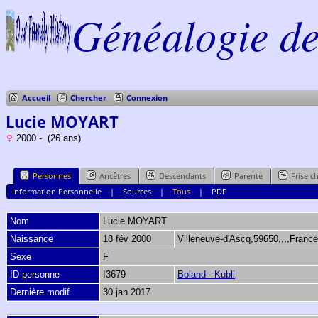
Généalogie de 
Accueil
Chercher
Connexion
Lucie MOYART
2000 - (26 ans)
Personnes
Ancêtres
Descendants
Parenté
Frise c
Information Personnelle
|
Sources
|
Tous
|
PDF
Nom
Lucie
MOYART
Naissance
18 fév 2000
Villeneuve-d'Ascq,59650,,,,Franc
Sexe
F
ID personne
I3679
Boland - Kubli
Dernière modif.
30 jan 2017