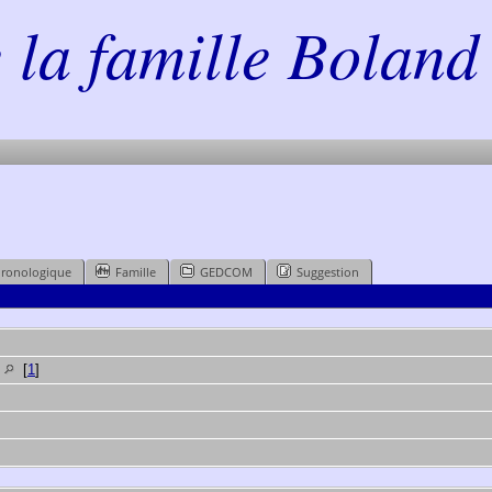
la famille Boland 
hronologique
Famille
GEDCOM
Suggestion
e
[
1
]