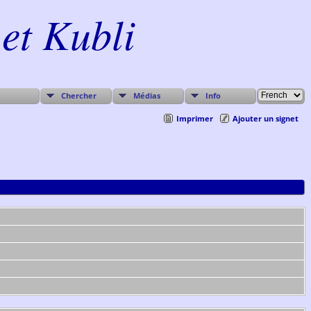
et Kubli
Chercher
Médias
Info
Imprimer
Ajouter un signet