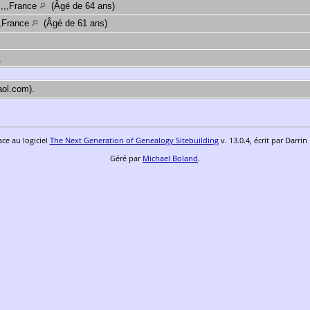
,,,,France
(Âgé de 64 ans)
,,France
(Âgé de 61 ans)
]
l
aol.com).
ace au logiciel
The Next Generation of Genealogy Sitebuilding
v. 13.0.4, écrit par Darri
Géré par
Michael Boland
.