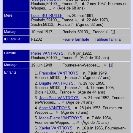
Roubaix,59100,,,,France
,
d.
2 nov 1957, Fournes-en-
Weppes,,,,,
(Âgé de 68 ans)
Mère
Lucie BUTRUILLE
,
n.
20 mai 1891,
Roubaix,59100,,,,France
,
d.
22 déc 1973,
Seclin,59113,,,,France
(Âgé de 82 ans)
Mariage
10 mai 1917
Roubaix,59100,,,,France
[
1
]
ID Famille
F1202
Feuille familiale
|
Tableau familial
Famille
Pierre VANTROYS
,
n.
9 jan 1922,
Roubaix,59100,,,,France
(Âgé de 104 ans)
Mariage
19 juin 1948
Fournes-en-Weppes,,,,,
[
1
]
Enfants
1.
Françoise VANTROYS
,
n.
7 juin 1949,
Roubaix,59100,,,,France
(Âgé de 77 ans)
2.
Brigitte VANTROYS
,
n.
19 nov 1950,
Roubaix,59100,,,,France
,
d.
17 mars 1995,
Blois,41000,,,,France
(Âgé de 44 ans)
3.
Jean-Paul VANTROYS
,
n.
31 mai 1952, Fournes-
en-Weppes,,,,,
(Âgé de 74 ans)
4.
Anne VANTROYS
,
n.
28 juin 1953, Fournes-en-
Weppes,,,,,
(Âgé de 73 ans)
5.
Marie-Pierre VANTROYS
,
n.
7 déc 1954,
Fournes-en-Weppes,,,,,
(Âgé de 71 ans)
6.
Xavier VANTROYS
,
n.
16 juin 1956, Fournes-en-
Weppes,,,,,
(Âgé de 70 ans)