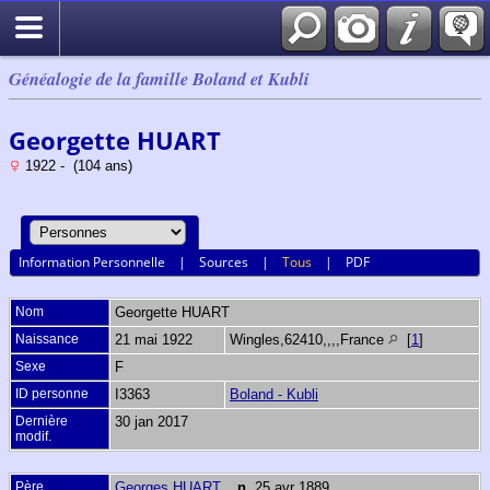
Généalogie de la famille Boland et Kubli
Georgette HUART
1922 - (104 ans)
Information Personnelle
|
Sources
|
Tous
|
PDF
Nom
Georgette
HUART
Naissance
21 mai 1922
Wingles,62410,,,,France
[
1
]
Sexe
F
ID personne
I3363
Boland - Kubli
Dernière
30 jan 2017
modif.
Père
Georges HUART
,
n.
25 avr 1889,