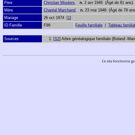
Père
Christian Wouters
,
n.
2 avr 1945 (Âgé de 81 ans)
Mère
Chantal Marchand
,
n.
23 mai 1948 (Âgé de 78 an
Mariage
26 oct 1974 [
1
]
ID Famille
F99
Feuille familiale
|
Tableau familia
Sources
[
S2
] Arbre généalogique familiale (Boland -Mar
Ce site fonctionne gr