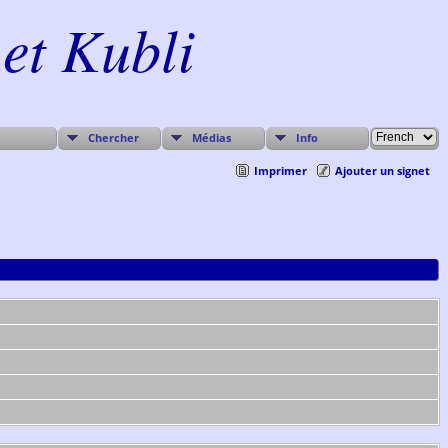
et Kubli
Chercher
Médias
Info
Imprimer
Ajouter un signet