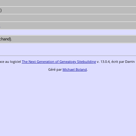
s)
l
chand).
ace au logiciel
The Next Generation of Genealogy Sitebuilding
v. 13.0.4, écrit par Darri
Géré par
Michael Boland
.