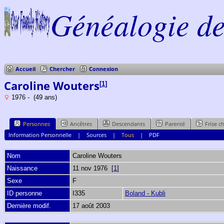
Généalogie de 
Accueil
Chercher
Connexion
Caroline Wouters
[
1
]
1976 - (49 ans)
Personnes
Ancêtres
Descendants
Parenté
Frise c
Information Personnelle
|
Sources
|
Tous
|
PDF
Nom
Caroline
Wouters
Naissance
11 nov 1976 [
1
]
Sexe
F
ID personne
I335
Boland - Kubli
Dernière modif.
17 août 2003