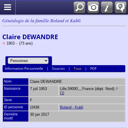
Généalogie de la famille Boland et Kubli
Claire DEWANDRE
1953 - (73 ans)
Information Personnelle
|
Sources
|
Tous
|
PDF
Nom
Claire
DEWANDRE
Naissance
7 juil 1953
Lille,59000,,,,France (dépt. Nord)
[
1
]
Sexe
F
ID personne
I2439
Boland - Kubli
Dernière
30 jan 2017
modif.