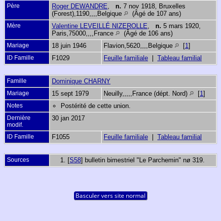
Père
Roger DEWANDRE
,
n.
7 nov 1918, Bruxelles
(Forest),1190,,,,Belgique
(Âgé de 107 ans)
Mère
Valentine LEVEILLÉ NIZEROLLE
,
n.
5 mars 1920,
Paris,75000,,,,France
(Âgé de 106 ans)
Mariage
18 juin 1946
Flavion,5620,,,,Belgique
[
1
]
ID Famille
F1029
Feuille familiale
|
Tableau familial
Famille
Dominique CHARNY
Mariage
15 sept 1979
Neuilly,,,,,France (dépt. Nord)
[
1
]
Notes
Postérité de cette union.
Dernière
30 jan 2017
modif.
ID Famille
F1055
Feuille familiale
|
Tableau familial
Sources
[
S58
] bulletin bimestriel "Le Parchemin" nø 319.
Basculer vers site normal