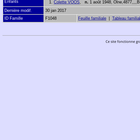
Enfants
1.
Colette VOOS
,
n.
1 août 1948, Olne,4877,,,,
Dernière modif.
30 jan 2017
ID Famille
F1048
Feuille familiale
|
Tableau familia
Ce site fonctionne gr