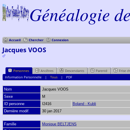
Généalogie de 
Accueil
Chercher
Connexion
Jacques VOOS
Personnes
Ancêtres
Descendants
Parenté
Frise c
Information Personnelle
|
Tous
|
PDF
Nom
Jacques
VOOS
Sexe
M
ID personne
I2416
Boland - Kubli
Dernière modif.
30 jan 2017
Famille
Monique BELTJENS