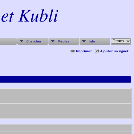
et Kubli
Chercher
Médias
Info
Imprimer
Ajouter un signet