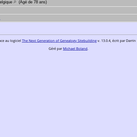
Belgique
(Âgé de 78 ans)
l
ace au logiciel
The Next Generation of Genealogy Sitebuilding
v. 13.0.4, écrit par Darri
Géré par
Michael Boland
.