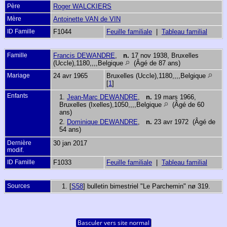
Père
Roger WALCKIERS
Mère
Antoinette VAN de VIN
ID Famille
F1044
Feuille familiale
|
Tableau familial
Famille
Francis DEWANDRE
,
n.
17 nov 1938, Bruxelles
(Uccle),1180,,,,Belgique
(Âgé de 87 ans)
Mariage
24 avr 1965
Bruxelles (Uccle),1180,,,,Belgique
[
1
]
Enfants
1.
Jean-Marc DEWANDRE
,
n.
19 mars 1966,
Bruxelles (Ixelles),1050,,,,Belgique
(Âgé de 60
ans)
2.
Dominique DEWANDRE
,
n.
23 avr 1972 (Âgé de
54 ans)
Dernière
30 jan 2017
modif.
ID Famille
F1033
Feuille familiale
|
Tableau familial
Sources
[
S58
] bulletin bimestriel "Le Parchemin" nø 319.
Basculer vers site normal