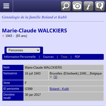
Généalogie de la famille Boland et Kubli
Marie-Claude WALCKIERS
1943 - (83 ans)
Information Personnelle
|
Sources
|
Tous
|
PDF
Nom
Marie-Claude
WALCKIERS
Naissance
16 juil 1943
Bruxelles (Etterbeek),1040,,,,Belgique
[
1
]
Sexe
F
ID personne
I2399
Boland - Kubli
Dernière
30 jan 2017
modif.