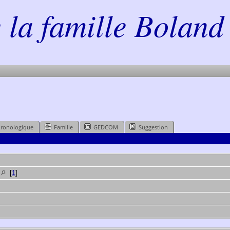
la famille Boland 
hronologique
Famille
GEDCOM
Suggestion
e
[
1
]