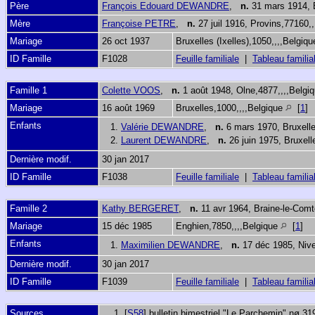
Père
François Edouard DEWANDRE
,
n.
31 mars 1914, B
Mère
Françoise PETRE
,
n.
27 juil 1916, Provins,77160,
Mariage
26 oct 1937
Bruxelles (Ixelles),1050,,,,Belgiq
ID Famille
F1028
Feuille familiale
|
Tableau familia
Famille 1
Colette VOOS
,
n.
1 août 1948, Olne,4877,,,,Belgi
Mariage
16 août 1969
Bruxelles,1000,,,,Belgique
[
1
]
Enfants
1.
Valérie DEWANDRE
,
n.
6 mars 1970, Bruxelle
2.
Laurent DEWANDRE
,
n.
26 juin 1975, Bruxell
Dernière modif.
30 jan 2017
ID Famille
F1038
Feuille familiale
|
Tableau familia
Famille 2
Kathy BERGERET
,
n.
11 avr 1964, Braine-le-Comt
Mariage
15 déc 1985
Enghien,7850,,,,Belgique
[
1
]
Enfants
1.
Maximilien DEWANDRE
,
n.
17 déc 1985, Nive
Dernière modif.
30 jan 2017
ID Famille
F1039
Feuille familiale
|
Tableau familia
Sources
[
S58
] bulletin bimestriel "Le Parchemin" nø 31