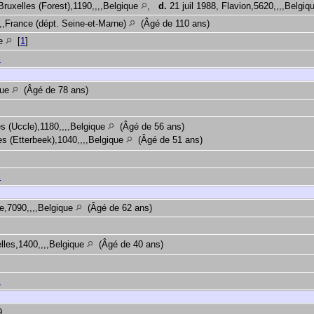
ruxelles (Forest),1190,,,,Belgique
,
d.
21 juil 1988, Flavion,5620,,,,Belgi
,,,France (dépt. Seine-et-Marne)
(Âgé de 110 ans)
ue
[
1
]
l
que
(Âgé de 78 ans)
s (Uccle),1180,,,,Belgique
(Âgé de 56 ans)
es (Etterbeek),1040,,,,Belgique
(Âgé de 51 ans)
l
e,7090,,,,Belgique
(Âgé de 62 ans)
lles,1400,,,,Belgique
(Âgé de 40 ans)
l
9.