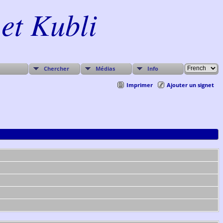
et Kubli
Chercher
Médias
Info
Imprimer
Ajouter un signet