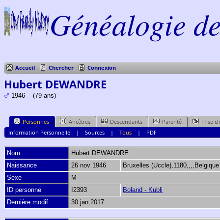
Généalogie de 
Accueil
Chercher
Connexion
Hubert DEWANDRE
1946 - (79 ans)
Personnes
Ancêtres
Descendants
Parenté
Frise c
Information Personnelle
|
Sources
|
Tous
|
PDF
Nom
Hubert
DEWANDRE
Naissance
26 nov 1946
Bruxelles (Uccle),1180,,,,Belgiqu
Sexe
M
ID personne
I2393
Boland - Kubli
Dernière modif.
30 jan 2017