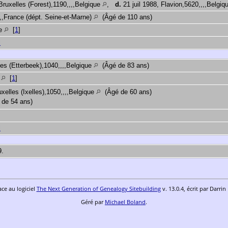
ruxelles (Forest),1190,,,,Belgique
,
d.
21 juil 1988, Flavion,5620,,,,Belgi
,,,France (dépt. Seine-et-Marne)
(Âgé de 110 ans)
ue
[
1
]
l
les (Etterbeek),1040,,,,Belgique
(Âgé de 83 ans)
e
[
1
]
elles (Ixelles),1050,,,,Belgique
(Âgé de 60 ans)
 de 54 ans)
l
9.
ace au logiciel
The Next Generation of Genealogy Sitebuilding
v. 13.0.4, écrit par Darri
Géré par
Michael Boland
.