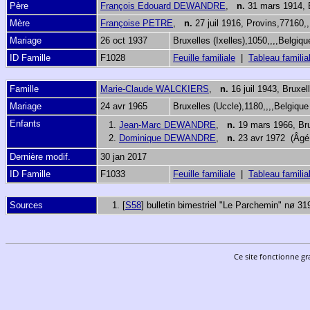
Père
François Edouard DEWANDRE
,
n.
31 mars 1914, B
Mère
Françoise PETRE
,
n.
27 juil 1916, Provins,77160,
Mariage
26 oct 1937
Bruxelles (Ixelles),1050,,,,Belgiq
ID Famille
F1028
Feuille familiale
|
Tableau familia
Famille
Marie-Claude WALCKIERS
,
n.
16 juil 1943, Bruxel
Mariage
24 avr 1965
Bruxelles (Uccle),1180,,,,Belgiqu
Enfants
1.
Jean-Marc DEWANDRE
,
n.
19 mars 1966, Brux
2.
Dominique DEWANDRE
,
n.
23 avr 1972 (Âgé
Dernière modif.
30 jan 2017
ID Famille
F1033
Feuille familiale
|
Tableau familia
Sources
[
S58
] bulletin bimestriel "Le Parchemin" nø 31
Ce site fonctionne gr