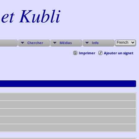
et Kubli
Chercher
Médias
Info
Imprimer
Ajouter un signet