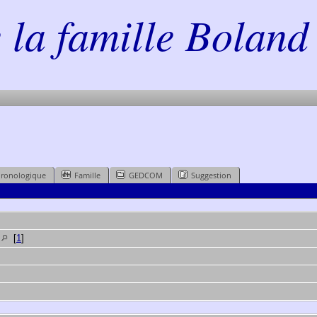
la famille Boland 
hronologique
Famille
GEDCOM
Suggestion
e
[
1
]