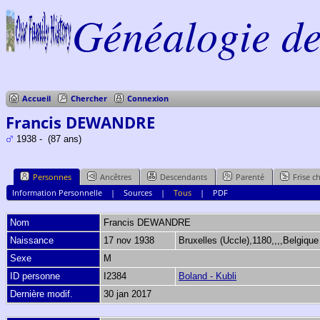
Généalogie de 
Accueil
Chercher
Connexion
Francis DEWANDRE
1938 - (87 ans)
Personnes
Ancêtres
Descendants
Parenté
Frise c
Information Personnelle
|
Sources
|
Tous
|
PDF
Nom
Francis
DEWANDRE
Naissance
17 nov 1938
Bruxelles (Uccle),1180,,,,Belgiqu
Sexe
M
ID personne
I2384
Boland - Kubli
Dernière modif.
30 jan 2017