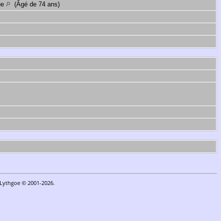
que
(Âgé de 74 ans)
n Lythgoe © 2001-2026.