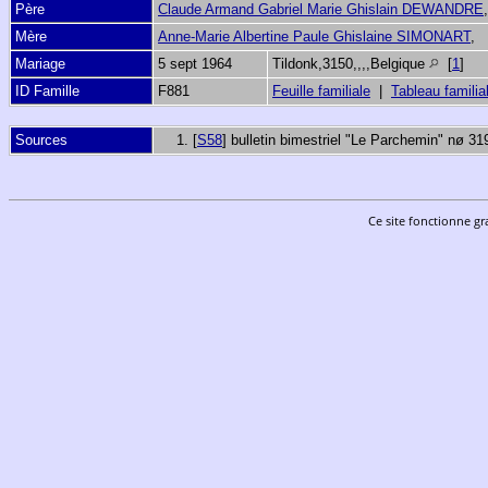
Père
Claude Armand Gabriel Marie Ghislain DEWANDRE
Mère
Anne-Marie Albertine Paule Ghislaine SIMONART
,
Mariage
5 sept 1964
Tildonk,3150,,,,Belgique
[
1
]
ID Famille
F881
Feuille familiale
|
Tableau familia
Sources
[
S58
] bulletin bimestriel "Le Parchemin" nø 31
Ce site fonctionne gr