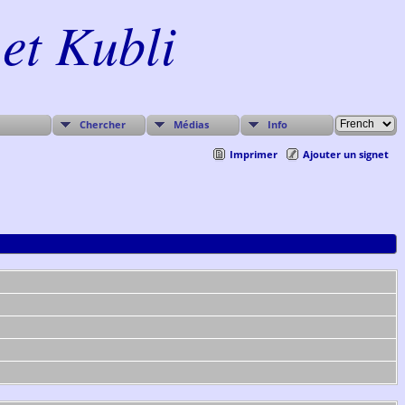
et Kubli
Chercher
Médias
Info
Imprimer
Ajouter un signet