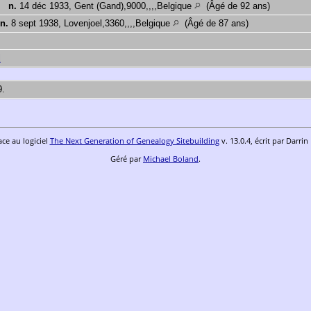
,
n.
14 déc 1933, Gent (Gand),9000,,,,Belgique
(Âgé de 92 ans)
n.
8 sept 1938, Lovenjoel,3360,,,,Belgique
(Âgé de 87 ans)
l
9.
ace au logiciel
The Next Generation of Genealogy Sitebuilding
v. 13.0.4, écrit par Darri
Géré par
Michael Boland
.