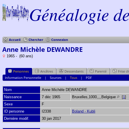
Généalogie de 
Accueil
Chercher
Connexion
Anne Michèle DEWANDRE
1965 - (60 ans)
Personnes
Ancêtres
Descendants
Parenté
Frise c
Information Personnelle
|
Sources
|
Tous
|
PDF
Nom
Anne Michèle
DEWANDRE
Naissance
7 déc 1965
Bruxelles,1000,,,,Belgique
[
1
]
Sexe
F
ID personne
I2338
Boland - Kubli
Dernière modif.
30 jan 2017