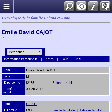
Généalogie de la famille Boland et Kubli
Emile David CAJOT
Information Personnelle
|
Notes
|
Tous
|
PDF
Nom
Emile David
CAJOT
Sexe
M
ID personne
I2135
Boland - Kubli
Dernière
30 jan 2017
modif.
Père
CAJOT
ID Famille
F930
Feuille familiale
|
Tableau familial