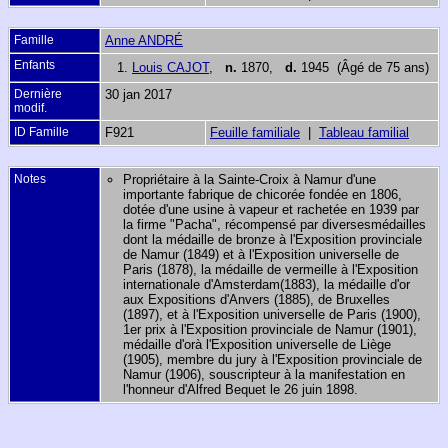
Famille
Anne ANDRÉ
Enfants
1.
Louis CAJOT
,
n.
1870,
d.
1945 (Âgé de 75 ans)
Dernière
30 jan 2017
modif.
ID Famille
F921
Feuille familiale
|
Tableau familial
Notes
Propriétaire à la Sainte-Croix à Namur d'une
importante fabrique de chicorée fondée en 1806,
dotée d'une usine à vapeur et rachetée en 1939 par
la firme "Pacha", récompensé par diversesmédailles
dont la médaille de bronze à l'Exposition provinciale
de Namur (1849) et à l'Exposition universelle de
Paris (1878), la médaille de vermeille à l'Exposition
internationale d'Amsterdam(1883), la médaille d'or
aux Expositions d'Anvers (1885), de Bruxelles
(1897), et à l'Exposition universelle de Paris (1900),
1er prix à l'Exposition provinciale de Namur (1901),
médaille d'orà l'Exposition universelle de Liège
(1905), membre du jury à l'Exposition provinciale de
Namur (1906), souscripteur à la manifestation en
l'honneur d'Alfred Bequet le 26 juin 1898.