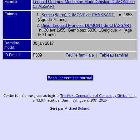
Famille
Léopold Georges Madeleine Marie Ghislain DUMONT de
CHASSART
Enfants
1.
Serge (Baron) DUMONT de CHASSART
,
n.
1953
(Âgé de 73 ans)
2.
Didier Léopold François DUMONT de CHASSART
,
n.
30 avr 1955, Gembloux,5030,,,,Belgique
(Âgé
de 71 ans)
Dernière
30 jan 2017
modif.
ID Famille
F389
Feuille familiale
|
Tableau familial
Basculer vers site normal
Ce site fonctionne grace au logiciel
The Next Generation of Genealogy Sitebuilding
v. 13.0.4, écrit par Darrin Lythgoe © 2001-2026.
Géré par
Michael Boland
.