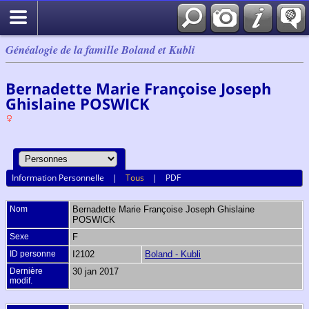
Généalogie de la famille Boland et Kubli
Bernadette Marie Françoise Joseph
Ghislaine POSWICK
Information Personnelle
|
Tous
|
PDF
Nom
Bernadette Marie Françoise Joseph Ghislaine
POSWICK
Sexe
F
ID personne
I2102
Boland - Kubli
Dernière
30 jan 2017
modif.