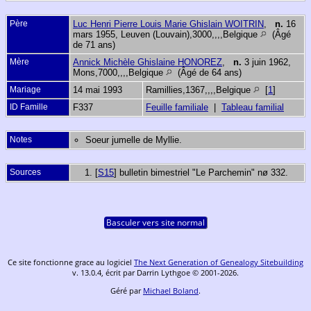
Père
Luc Henri Pierre Louis Marie Ghislain WOITRIN
,
n.
16
mars 1955, Leuven (Louvain),3000,,,,Belgique
(Âgé
de 71 ans)
Mère
Annick Michèle Ghislaine HONOREZ
,
n.
3 juin 1962,
Mons,7000,,,,Belgique
(Âgé de 64 ans)
Mariage
14 mai 1993
Ramillies,1367,,,,Belgique
[
1
]
ID Famille
F337
Feuille familiale
|
Tableau familial
Notes
Soeur jumelle de Myllie.
Sources
[
S15
] bulletin bimestriel "Le Parchemin" nø 332.
Basculer vers site normal
Ce site fonctionne grace au logiciel
The Next Generation of Genealogy Sitebuilding
v. 13.0.4, écrit par Darrin Lythgoe © 2001-2026.
Géré par
Michael Boland
.