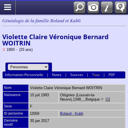
Généalogie de la famille Boland et Kubli
Violette Claire Véronique Bernard
WOITRIN
1993 - (33 ans)
Information Personnelle
|
Notes
|
Sources
|
Tous
|
PDF
Nom
Violette Claire Véronique Bernard
WOITRIN
Naissance
15 juil 1993
Ottignies (Louvain-la-
Neuve),1348,,,,Belgique
[
1
]
Sexe
F
ID personne
I2059
Boland - Kubli
Dernière
30 jan 2017
modif.