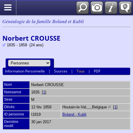
Généalogie de la famille Boland et Kubli
Norbert CROUSSE
1835 - 1859 (24 ans)
Information Personnelle
|
Sources
|
Tous
|
PDF
Nom
Norbert
CROUSSE
Naissance
1835 [
1
]
Sexe
M
Décès
12 fév 1859
Houtain-le-Val,,,,,Belgique
[
1
]
ID personne
I1819
Boland - Kubli
Dernière
30 jan 2017
modif.