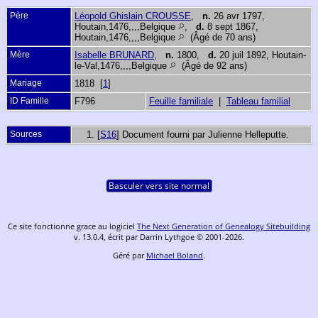
Père
Léopold Ghislain CROUSSE
,
n.
26 avr 1797,
Houtain,1476,,,,Belgique
,
d.
8 sept 1867,
Houtain,1476,,,,Belgique
(Âgé de 70 ans)
Mère
Isabelle BRUNARD
,
n.
1800,
d.
20 juil 1892, Houtain-
le-Val,1476,,,,Belgique
(Âgé de 92 ans)
Mariage
1818 [
1
]
ID Famille
F796
Feuille familiale
|
Tableau familial
Sources
[
S16
] Document fourni par Julienne Helleputte.
Basculer vers site normal
Ce site fonctionne grace au logiciel
The Next Generation of Genealogy Sitebuilding
v. 13.0.4, écrit par Darrin Lythgoe © 2001-2026.
Géré par
Michael Boland
.